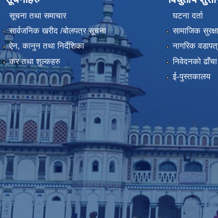
सूचना तथा समाचार
घटना दर्ता
सार्वजनिक खरीद /बोलपत्र सूचना
सामाजिक सुरक्ष
ऐन, कानुन तथा निर्देशिका
नागरिक वडापत्
कर तथा शुल्कहरु
निवेदनको ढाँचा
ई-पुस्तकालय