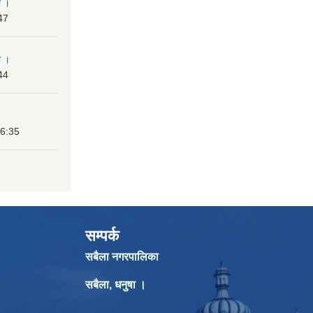
ा ।
47
ा ।
44
16:35
सम्पर्क
सबैला नगरपालिका
सबैला, धनुषा ।