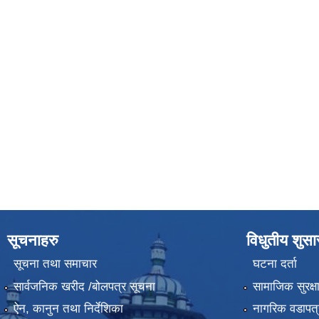
सूचनाहरु
विधुतीय शुस
सूचना तथा समाचार
घटना दर्ता
सार्वजनिक खरीद /बोलपत्र सूचना
सामाजिक सुरक्ष
ऐन, कानुन तथा निर्देशिका
नागरिक वडापत्