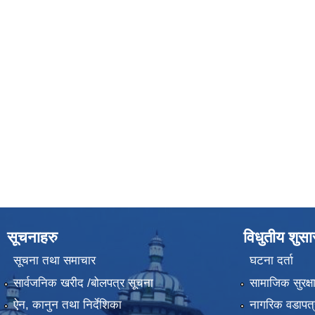
सूचनाहरु
विधुतीय शुस
सूचना तथा समाचार
घटना दर्ता
सार्वजनिक खरीद /बोलपत्र सूचना
सामाजिक सुरक्ष
ऐन, कानुन तथा निर्देशिका
नागरिक वडापत्