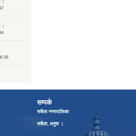
ा ।
47
ा ।
44
16:35
सम्पर्क
सबैला नगरपालिका
सबैला, धनुषा ।