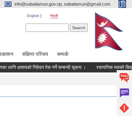
info@sabailamun.gov.np, sabailamun@gmail.com
English
नेपाली
Search form
Search
प्रकाशन
संक्षिप्त परिचय
सम्पर्क
लागि आशयको निवेदन पेस गर्ने सम्बन्धी सूचना ।
रसायनिक मलको बिक्री मूल्य