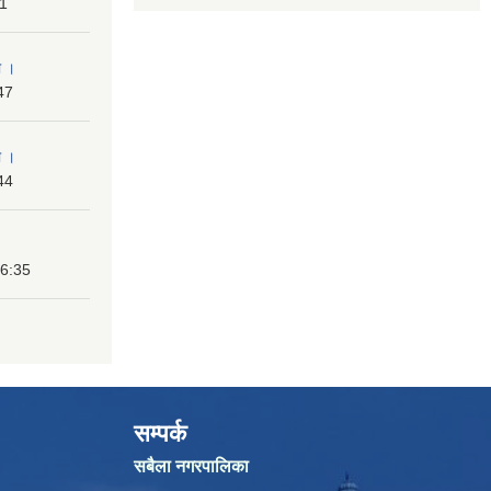
31
ा ।
47
ा ।
44
16:35
सम्पर्क
सबैला नगरपालिका