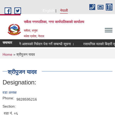
Skip to main content
English
नेपाली
सबैला नगरपालिका, नगर कार्यपालिकाको कार्यालय
सबैला, धनुषा
मधेश प्रदेश, नेपाल
समाचार
िक्षणका लागि आशयको निवेदन पेस गर्ने सम्बन्धी सूचना ।
रसायनिक मलको बिक्री मूल्य न
You are here
Home
» श्रीपुजन यादव
श्रीपुजन यादव
Designation:
वडा अध्यक्ष
Phone:
9828595216
Section:
वडा नं. ०६