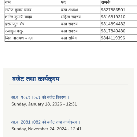
नाम
पद
सम्पर्क
सरोज कुमार यादव
वडा अध्यक्ष
9827886501
शान्ति कुमारी यादव
महिला सदस्य
9816819310
इसराजुल शेष
वडा सदस्य
9814894482
रजावुल मंसुर
वडा सदस्य
9817840480
जित नारायण यादव
वडा सचिव
9844119396
बजेट तथा कार्यक्रम
आ.व. २०८२।०८३ को बजेट विवरण ।
Sunday, January 18, 2026 - 12:31
आ.व. 2081।082 को बजेट तथा कार्यक्रम ।
Sunday, November 24, 2024 - 12:41
नगर प्रहरी जवानको स्वकृत उमेदवारहरुको सुची प्रकाशन सम्बनधमा ।