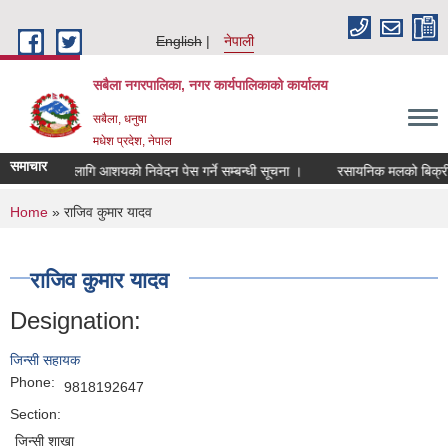
Skip to main content
English
नेपाली
सबैला नगरपालिका, नगर कार्यपालिकाको कार्यालय
सबैला, धनुषा
मधेश प्रदेश, नेपाल
समाचार
खापरिक्षणका लागि आशयको निवेदन पेस गर्ने सम्बन्धी सूचना ।
रसायनिक मलको बिक्री मूल्
You are here
Home
» राजिव कुमार यादव
राजिव कुमार यादव
Designation:
जिन्सी सहायक
Phone:
9818192647
Section:
जिन्सी शाखा