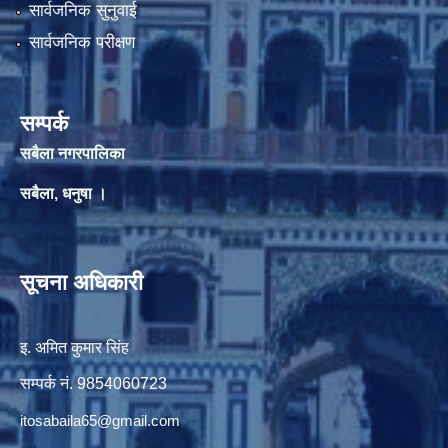
सार्वजनिक सुनुवाई
सार्वजनिक परीक्षण
सम्पर्क
सबैला नगरपालिका
सबैला, धनुषा ।
सूचना अधिकारी
इ. अमित कुमार सिंह
सम्पर्क नं. 9854060723
itosabaila65@gmail.com