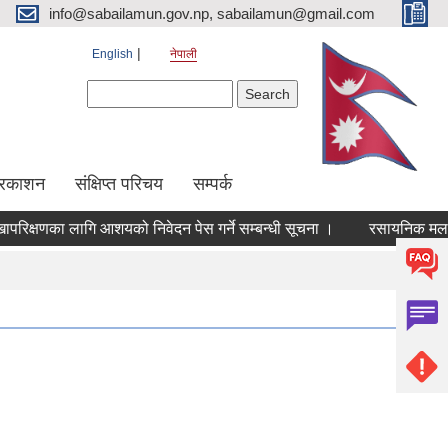
info@sabailamun.gov.np, sabailamun@gmail.com
English
नेपाली
Search form
Search
प्रकाशन
संक्षिप्त परिचय
सम्पर्क
िक्षणका लागि आशयको निवेदन पेस गर्ने सम्बन्धी सूचना ।
रसायनिक मलको बिक्