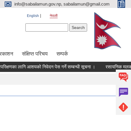
info@sabailamun.gov.np, sabailamun@gmail.com
English
नेपाली
Search form
Search
प्रकाशन
संक्षिप्त परिचय
सम्पर्क
्षणका लागि आशयको निवेदन पेस गर्ने सम्बन्धी सूचना ।
रसायनिक मलको बिक्र