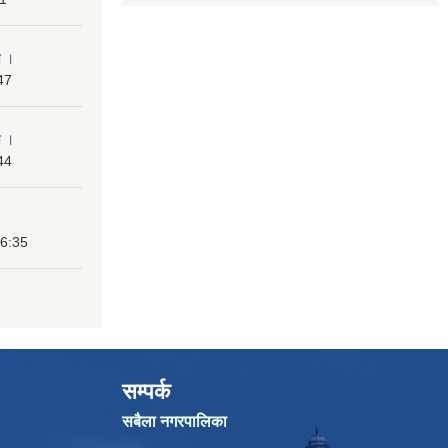
ा ।
47
ा ।
44
16:35
सम्पर्क
सबैला नगरपालिका