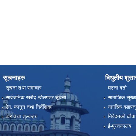
सूचनाहरु
विधुतीय शुस
सूचना तथा समाचार
घटना दर्ता
सार्वजनिक खरीद /बोलपत्र सूचना
सामाजिक सुरक्ष
ऐन, कानुन तथा निर्देशिका
नागरिक वडापत्
कर तथा शुल्कहरु
निवेदनको ढाँचा
ई-पुस्तकालय