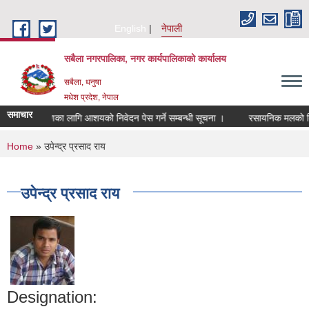
Skip to main content
English
नेपाली
सबैला नगरपालिका, नगर कार्यपालिकाको कार्यालय
सबैला, धनुषा
मधेश प्रदेश, नेपाल
समाचार
लेखापरिक्षणका लागि आशयको निवेदन पेस गर्ने सम्बन्धी सूचना ।
रसायनिक मलको बिक्री म
You are here
Home
» उपेन्द्र प्रसाद राय
उपेन्द्र प्रसाद राय
Designation: