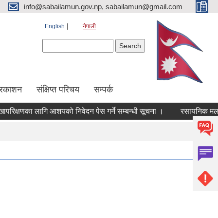
info@sabailamun.gov.np, sabailamun@gmail.com
English
नेपाली
Search form
Search
प्रकाशन
संक्षिप्त परिचय
सम्पर्क
िक्षणका लागि आशयको निवेदन पेस गर्ने सम्बन्धी सूचना ।
रसायनिक मलको बिक