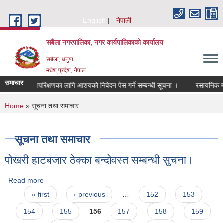
Skip to main content
English
नेपाली
सबैला नगरपालिका, नगर कार्यपालिकाको कार्यालय
सबैला, धनुषा
मधेश प्रदेश, नेपाल
समाचार
लेखापरिक्षणका लागि आशयको निवेदन पेस गर्ने सम्बन्धी सूचना ।
रसायनिक मलको ब
You are here
Home
» सूचना तथा समाचार
सूचना तथा समाचार
पोखरी हाटबजार ठेक्का बन्दोवस्त सम्बन्धी सुचना।
Read more
about पोखरी हाटबजार ठेक्का बन्दोवस्त सम्बन्धी सुचना।
Pages
« first
‹ previous
…
152
153
154
155
156
157
158
159