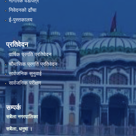
नागरिक वडापत्र
निवेदनको ढाँचा
ई-पुस्तकालय
प्रतिवेदन
वार्षिक प्रगति प्रतिवेदन
चौमासिक प्रगति प्रतिवेदन
सार्वजनिक सुनुवाई
सार्वजनिक परीक्षण
सम्पर्क
सबैला नगरपालिका
सबैला, धनुषा ।