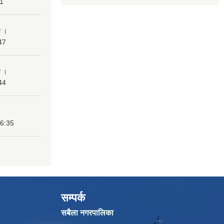
31
ा ।
47
ा ।
44
16:35
सम्पर्क
सबैला नगरपालिका