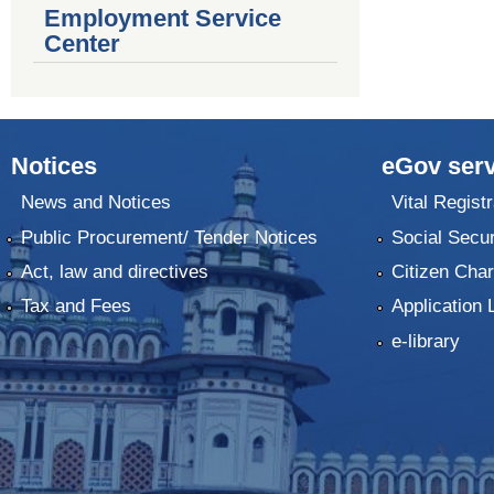
Employment Service
Center
Notices
eGov serv
News and Notices
Vital Registr
Public Procurement/ Tender Notices
Social Secur
Act, law and directives
Citizen Char
Tax and Fees
Application 
e-library