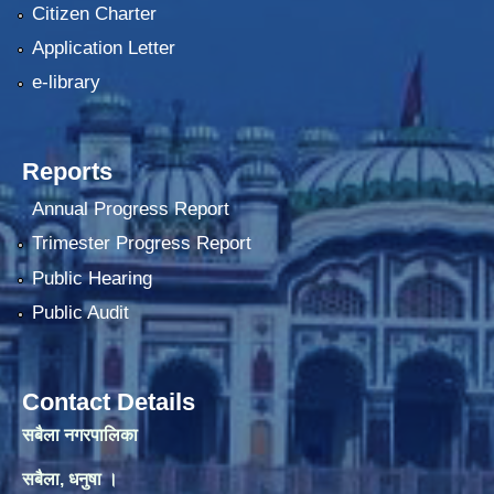
Citizen Charter
Application Letter
e-library
Reports
Annual Progress Report
Trimester Progress Report
Public Hearing
Public Audit
Contact Details
सबैला नगरपालिका
सबैला, धनुषा ।