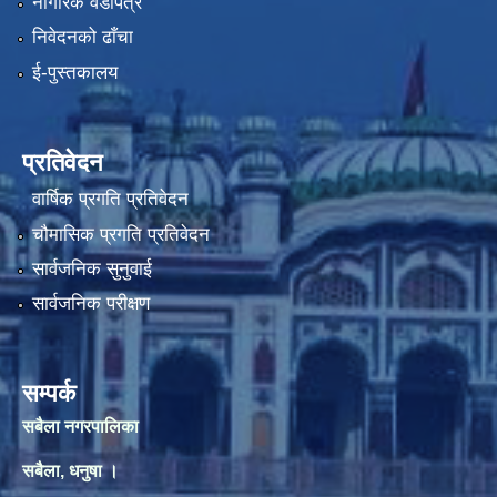
नागरिक वडापत्र
निवेदनको ढाँचा
ई-पुस्तकालय
प्रतिवेदन
वार्षिक प्रगति प्रतिवेदन
चौमासिक प्रगति प्रतिवेदन
सार्वजनिक सुनुवाई
सार्वजनिक परीक्षण
सम्पर्क
सबैला नगरपालिका
सबैला, धनुषा ।