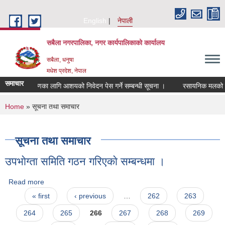
Skip to main content
English
नेपाली
सबैला नगरपालिका, नगर कार्यपालिकाको कार्यालय
सबैला, धनुषा
मधेश प्रदेश, नेपाल
समाचार
लेखापरिक्षणका लागि आशयको निवेदन पेस गर्ने सम्बन्धी सूचना ।
रसायनिक मलको बिक्र
You are here
Home
» सूचना तथा समाचार
सूचना तथा समाचार
उपभाेग्ता समिति गठन गरिएकाे सम्बन्धमा ।
Read more
about उपभाेग्ता समिति गठन गरिएकाे सम्बन्धमा ।
Pages
« first
‹ previous
…
262
263
264
265
266
267
268
269